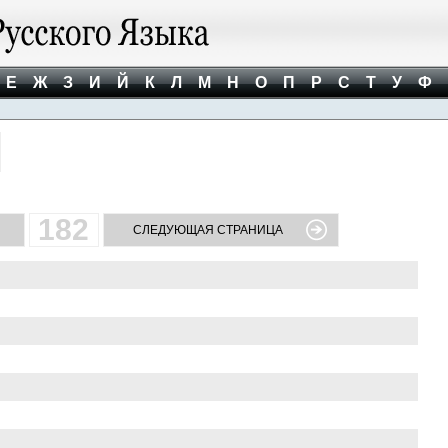
Е
Ж
З
И
Й
К
Л
М
Н
О
П
Р
С
Т
У
Ф
182
СЛЕДУЮЩАЯ СТРАНИЦА