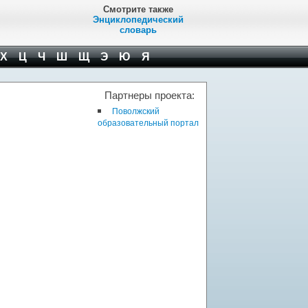
Смотрите также
Энциклопедический
словарь
Х
Ц
Ч
Ш
Щ
Э
Ю
Я
Партнеры проекта:
Поволжский
образовательный портал