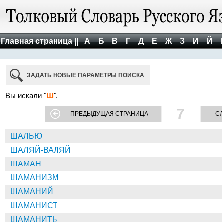
Главная страница ||
А
Б
В
Г
Д
Е
Ж
З
И
Й
ЗАДАТЬ НОВЫЕ ПАРАМЕТРЫ ПОИСКА
Вы искали "
Ш
".
7
ПРЕДЫДУЩАЯ СТРАНИЦА
С
ШАЛЬЮ
ШАЛЯЙ-ВАЛЯЙ
ШАМАН
ШАМАНИЗМ
ШАМАНИЙ
ШАМАНИСТ
ШАМАНИТЬ