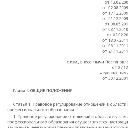
от 13.02.20
от 02.08.200
от 17.12.200
от 21.12.200
от 08.05.20
от 08.11.201
от 02.02.2
от 18.07.201
от 06.11.201
от 21.11.201
с изм., внесенными Постанов
от 27.12
Федеральными 
от 30.12.200
Глава I. ОБЩИЕ ПОЛОЖЕНИЯ
Статья 1. Правовое регулирование отношений в области
профессионального образования
1. Правовое регулирование отношений в области высшег
профессионального образования осуществляется настоящи
законами и иными нормативными правовыми актами Российс