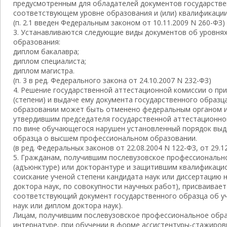
предусмотренным для обладателей документов государстве
соответствующем уровне образования и (или) квалификации
(п. 2.1 введен Федеральным законом от 10.11.2009 N 260-ФЗ)
3. Устанавливаются следующие виды документов об уровня
образования:
диплом бакалавра;
диплом специалиста;
диплом магистра.
(п. 3 в ред. Федерального закона от 24.10.2007 N 232-ФЗ)
4. Решение государственной аттестационной комиссии о пр
(степени) и выдаче ему документа государственного образ
образовании может быть отменено федеральным органом и
утвердившим председателя государственной аттестационной 
по вине обучающегося нарушен установленный порядок выд
образца о высшем профессиональном образовании.
(в ред. Федеральных законов от 22.08.2004 N 122-ФЗ, от 29.1
5. Гражданам, получившим послевузовское профессиональн
(адъюнктуре) или докторантуре и защитившим квалификаци
соискание ученой степени кандидата наук или диссертацию 
доктора наук, по совокупности научных работ), присваивает
соответствующий документ государственного образца об уч
наук или диплом доктора наук).
Лицам, получившим послевузовское профессиональное обра
интернатуре, при обучении в форме ассистентуры-стажиро