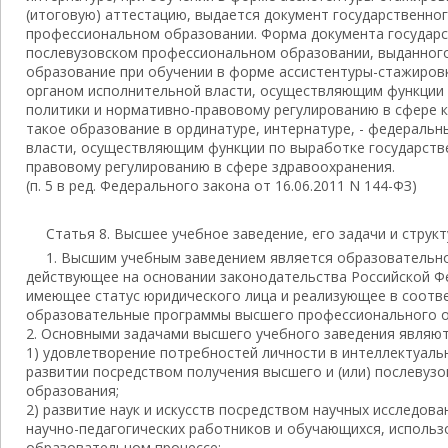
(итоговую) аттестацию, выдается документ государственно
профессиональном образовании. Форма документа государс
послевузовском профессиональном образовании, выданного
образование при обучении в форме ассистентуры-стажиров
органом исполнительной власти, осуществляющим функции 
политики и нормативно-правовому регулированию в сфере к
такое образование в ординатуре, интернатуре, - федераль
власти, осуществляющим функции по выработке государств
правовому регулированию в сфере здравоохранения.
(п. 5 в ред. Федерального закона от 16.06.2011 N 144-ФЗ)
Статья 8. Высшее учебное заведение, его задачи и струк
1. Высшим учебным заведением является образовательн
действующее на основании законодательства Российской Ф
имеющее статус юридического лица и реализующее в соотве
образовательные программы высшего профессионального о
2. Основными задачами высшего учебного заведения являют
1) удовлетворение потребностей личности в интеллектуаль
развитии посредством получения высшего и (или) послевуз
образования;
2) развитие наук и искусств посредством научных исследов
научно-педагогических работников и обучающихся, использ
образовательном процессе;