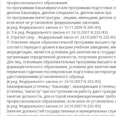
профессионального образования:
по программам бакалавриата или программам подготовки с
диплом бакалавра, диплом специалиста, диплом магистра;
по программам магистратуры - лицами, имеющими диплом сп
если иное не установлено федеральными законами.
(в ред. Федерального закона от 10.11.2009 N 260-ФЗ)
(п. 5 в ред. Федерального закона от 24.10.2007 N 232-ФЗ)
6. Утратил силу. - Федеральный закон от 24.10.2007 N 232-ФЗ
7. Освоение лицом образовательной программы высшего п
соответствующего уровня в высшем учебном заведении, и
аккредитацию, является условием для занятия им в государ
организации определенной должности, получения должностн
Для лиц, освоивших образовательные программы высшего м
фармацевтического образования, условием для занятия ими
первичная годичная послевузовская подготовка (интернату
удостоверениями установленного образца.
(в ред. Федерального закона от 24.10.2007 N 232-ФЗ)
Квалификация (степень) "бакалавр", квалификация (степень)
(степень) "магистр" при поступлении на работу дают гражд
занятие должности, для которой квалификационными треб
профессиональное образование, если иное не установлено
(в ред. Федерального закона от 24.10.2007 N 232-ФЗ)
Занятие должностей государственных и муниципальных служ
устанавливаемом соответствующим федеральным законом.