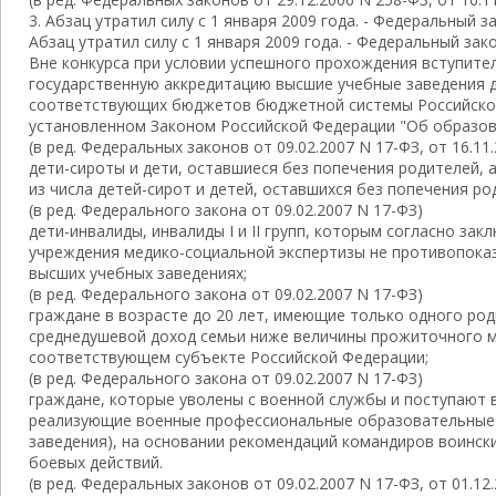
3. Абзац утратил силу с 1 января 2009 года. - Федеральный за
Абзац утратил силу с 1 января 2009 года. - Федеральный зако
Вне конкурса при условии успешного прохождения вступит
государственную аккредитацию высшие учебные заведения д
соответствующих бюджетов бюджетной системы Российской
установленном Законом Российской Федерации "Об образов
(в ред. Федеральных законов от 09.02.2007 N 17-ФЗ, от 16.11
дети-сироты и дети, оставшиеся без попечения родителей, а
из числа детей-сирот и детей, оставшихся без попечения ро
(в ред. Федерального закона от 09.02.2007 N 17-ФЗ)
дети-инвалиды, инвалиды I и II групп, которым согласно за
учреждения медико-социальной экспертизы не противопока
высших учебных заведениях;
(в ред. Федерального закона от 09.02.2007 N 17-ФЗ)
граждане в возрасте до 20 лет, имеющие только одного роди
среднедушевой доход семьи ниже величины прожиточного м
соответствующем субъекте Российской Федерации;
(в ред. Федерального закона от 09.02.2007 N 17-ФЗ)
граждане, которые уволены с военной службы и поступают 
реализующие военные профессиональные образовательные
заведения), на основании рекомендаций командиров воински
боевых действий.
(в ред. Федеральных законов от 09.02.2007 N 17-ФЗ, от 01.12