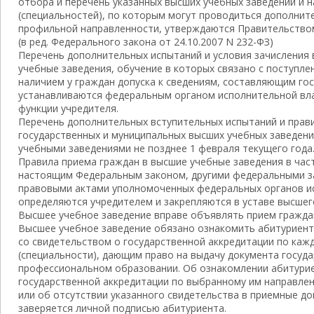
отбора и перечень указанных высших учебных заведений и 
(специальностей), по которым могут проводиться дополнит
профильной направленности, утверждаются Правительство
(в ред. Федерального закона от 24.10.2007 N 232-ФЗ)
Перечень дополнительных испытаний и условия зачисления 
учебные заведения, обучение в которых связано с поступле
наличием у граждан допуска к сведениям, составляющим гос
устанавливаются федеральным органом исполнительной вл
функции учредителя.
Перечень дополнительных вступительных испытаний и прави
государственных и муниципальных высших учебных заведен
учебными заведениями не позднее 1 февраля текущего года
Правила приема граждан в высшие учебные заведения в част
настоящим Федеральным законом, другими федеральными з
правовыми актами уполномоченных федеральных органов и
определяются учредителем и закрепляются в уставе высшег
Высшее учебное заведение вправе объявлять прием граждан
Высшее учебное заведение обязано ознакомить абитуриента
со свидетельством о государственной аккредитации по каж
(специальности), дающим право на выдачу документа госуд
профессиональном образовании. Об ознакомлении абитурие
государственной аккредитации по выбранному им направлен
или об отсутствии указанного свидетельства в приемные до
заверяется личной подписью абитуриента.