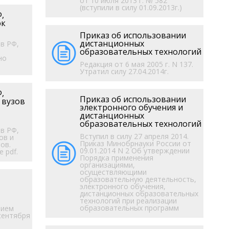
от 10 июля 2013 г. № 582
(вступили в силу 01.09.2013г.)
,
ок
Приказ об использовании
дистанционных
в РФ,
образовательных технологий
но
Редакция от 6 мая 2005 г. N 137.
Утратил силу 27.04.2014г.
,
Приказ об использовании
 вузов
электронного обучения и
дистанционных
образовательных технологий
в РФ,
Вступил в силу 27 апреля 2014.
ов и
Приказ Минобрнауки России от
ов.
09.01.2014 N 2 Об утверждении
 pdf.
Порядка применения
организациями,
осуществляющими
образовательную деятельность,
электронного обучения,
дистанционных образовательных
технологий при реализации
образовательных программ
нием
сентября