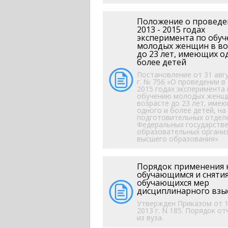
Положение о проведе
2013 - 2015 годах
эксперимента по обу
молодых женщин в во
до 23 лет, имеющих о
более детей
Постановление от 31 авг
г. № 756 «О проведении в 
2015 годах эксперимента 
обучению молодых женщ
возрасте до 23 лет, име
одного и более детей, на
подготовительных отдел
Федеральных государств
образовательных органи
высшего образования»
Порядок применения 
обучающимся и снятия
обучающихся мер
дисциплинарного взы
Утвержден Приказом от 1
2013 г. N 185. Порядок о
из вуза.