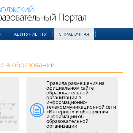
ий Образовательный Портал
Я
АБИТУРИЕНТУ
СПРАВОЧНАЯ
о в образовании
Правила размещения на
официальном сайте
образовательной
организации в
информационно-
08.1996
телекоммуникационной сети
11) "О
«Интернет» и обновления
м
информации об
овании"
образовательной
ми в силу
организации