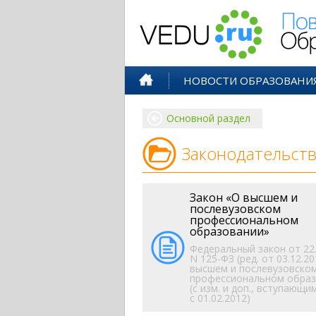
Поволжск
НОВОСТИ ОБРАЗОВАНИ
Основной раздел
Законодательств
Закон «О высшем и
послевузовском
профессиональном
образовании»
Федеральный закон от 22.
N 125-ФЗ (ред. от 03.12.20
высшем и послевузовско
профессиональном образ
(с изм. и доп., вступающи
с 01.02.2012)