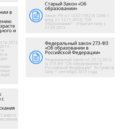
Старый Закон «Об
образовании»
нии в
Закон РФ от 10.07.1992 N 3266-1
(ред. от 12.11.2012) "Об
чению
образовании" - Утратил силу с
зрасте
01.09.2013
дного и
уста 2013
Федеральный закон 273-ФЗ
2013 -
«Об образовании в
по
Российской Федерации»
ин в
ющих
Федеральный закон от 29.12.2012
N 273-ФЗ "Об образовании в
ениях
Российской Федерации". Вступил в
енных
силу 1 сентября 2013 года.
заций
к
 с
скания
5 марта
тчисления