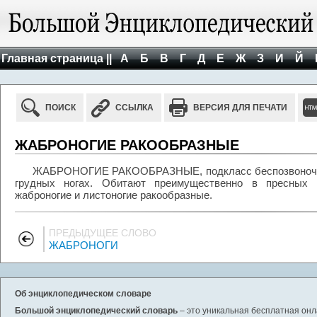
Главная страница ||
А
Б
В
Г
Д
Е
Ж
З
И
Й
ПОИСК
ССЫЛКА
ВЕРСИЯ ДЛЯ ПЕЧАТИ
ЖАБРОНОГИЕ РАКООБРАЗНЫЕ
ЖАБРОНОГИЕ РАКООБРАЗНЫЕ, подкласс беспозвоночны
грудных ногах. Обитают преимущественно в пресных 
жаброногие и листоногие ракообразные.
ПРЕДЫДУЩЕЕ СЛОВО
ЖАБРОНОГИ
Об энциклопедическом словаре
Большой энциклопедический словарь
– это уникальная бесплатная онл