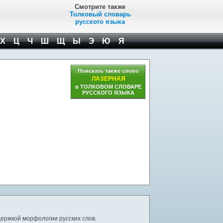
Смотрите также
Толковый словарь
русского языка
Х
Ц
Ч
Ш
Щ
Ы
Э
Ю
Я
Поискать также слово
ЛАЗЕРНАЯ
в ТОЛКОВОМ СЛОВАРЕ
РУССКОГО ЯЗЫКА
ержкой морфологии русских слов.