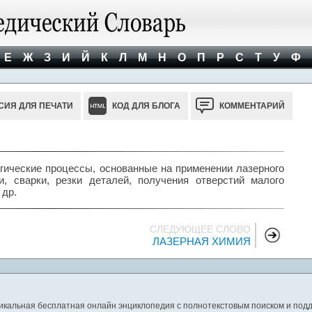
Е
Ж
З
И
Й
К
Л
М
Н
О
П
Р
С
Т
У
Ф
СИЯ ДЛЯ ПЕЧАТИ
КОД ДЛЯ БЛОГА
КОММЕНТАРИЙ
еские процессы, основанные на применении лазерного
, сварки, резки деталей, получения отверстий малого
 др.
СЛЕДУЮЩЕЕ СЛОВО
ЛАЗЕРНАЯ ХИМИЯ
никальная бесплатная онлайн энциклопедия с полнотекстовым поиском и подд