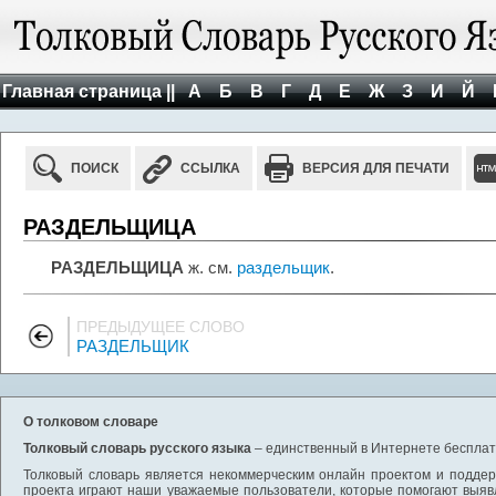
Главная страница ||
А
Б
В
Г
Д
Е
Ж
З
И
Й
ПОИСК
ССЫЛКА
ВЕРСИЯ ДЛЯ ПЕЧАТИ
РАЗДЕЛЬЩИЦА
РАЗДЕЛЬЩИЦА
ж. см.
раздельщик
.
ПРЕДЫДУЩЕЕ СЛОВО
РАЗДЕЛЬЩИК
О толковом словаре
Толковый словарь русского языка
– единственный в Интернете бесплатн
Толковый словарь является некоммерческим онлайн проектом и поддерж
проекта играют наши уважаемые пользователи, которые помогают выяв