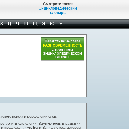
Смотрите также
Энциклопедический
словарь
Х
Ц
Ч
Ш
Щ
Э
Ю
Я
Поискать также слово
РАЗНОВРЕМЕННОСТЬ
в БОЛЬШОМ
ЭНЦИКЛОПЕДИЧЕСКОМ
СЛОВАРЕ
тового поиска и морфологии слов.
уре речи и филологии. Важную роль в развитии
и и предложениями. Если Вы являетесь автором