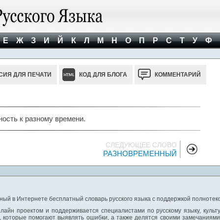
Е
Ж
З
И
Й
К
Л
М
Н
О
П
Р
С
Т
У
Ф
СИЯ ДЛЯ ПЕЧАТИ
КОД ДЛЯ БЛОГА
КОММЕНТАРИЙ
ость к разному времени.
СЛЕДУЮЩЕЕ СЛОВО
РАЗНОВРЕМЕННЫЙ
ный в Интернете бесплатный словарь русского языка с поддержкой полнотекс
лайн проектом и поддерживается специалистами по русскому языку, культ
 которые помогают выявлять ошибки, а также делятся своими замечаниям