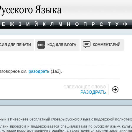
Е
Ж
З
И
Й
К
Л
М
Н
О
П
Р
С
Т
У
Ф
СИЯ ДЛЯ ПЕЧАТИ
КОД ДЛЯ БЛОГА
КОММЕНТАРИЙ
зговорное см.
разодрать
(1а2).
СЛЕДУЮЩЕЕ СЛОВО
РАЗОДРАТЬ
ный в Интернете бесплатный словарь русского языка с поддержкой полнотекс
лайн проектом и поддерживается специалистами по русскому языку, культ
 которые помогают выявлять ошибки, а также делятся своими замечаниям