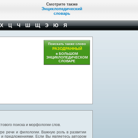
Смотрите также
Энциклопедический
словарь
Х
Ц
Ч
Ш
Щ
Э
Ю
Я
Поискать также слово
РАЗОДРАННЫЙ
в БОЛЬШОМ
ЭНЦИКЛОПЕДИЧЕСКОМ
СЛОВАРЕ
тового поиска и морфологии слов.
уре речи и филологии. Важную роль в развитии
и и предложениями. Если Вы являетесь автором