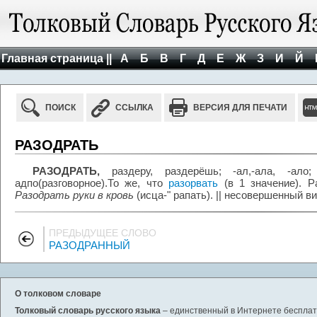
Главная страница ||
А
Б
В
Г
Д
Е
Ж
З
И
Й
ПОИСК
ССЫЛКА
ВЕРСИЯ ДЛЯ ПЕЧАТИ
РАЗОДРАТЬ
РАЗОДРАТЬ,
раздеру, раздерёшь; -ал,-ала, -ало; 
адпо(разговорное).То же, что
разорвать
(в 1 значение). 
Разодрать руки в кровь
(исца-" рапать). || несовершенный в
ПРЕДЫДУЩЕЕ СЛОВО
РАЗОДРАННЫЙ
О толковом словаре
Толковый словарь русского языка
– единственный в Интернете бесплатн