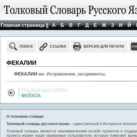
Главная страница ||
А
Б
В
Г
Д
Е
Ж
З
И
Й
ПОИСК
ССЫЛКА
ВЕРСИЯ ДЛЯ ПЕЧАТИ
ФЕКАЛИИ
ФЕКАЛИИ
мн. Испражнения, экскременты.
ПРЕДЫДУЩЕЕ СЛОВО
ФЕЙХОА
О толковом словаре
Толковый словарь русского языка
– единственный в Интернете бесплатн
Толковый словарь является некоммерческим онлайн проектом и поддерж
проекта играют наши уважаемые пользователи, которые помогают выяв