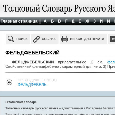
Главная страница ||
А
Б
В
Г
Д
Е
Ж
З
И
Й
ПОИСК
ССЫЛКА
ВЕРСИЯ ДЛЯ ПЕЧАТИ
ФЕЛЬДФЕБЕЛЬСКИЙ
ФЕЛЬДФЕБЕЛЬСКИЙ
прилагательное 1) см.
фел
Свойственный фельдфебелю , характерный для него. 3) П
ПРЕДЫДУЩЕЕ СЛОВО
ФЕЛЬДФЕБЕЛЬ
О толковом словаре
Толковый словарь русского языка
– единственный в Интернете бесплатн
Толковый словарь является некоммерческим онлайн проектом и поддерж