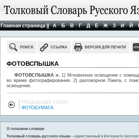
Главная страница ||
А
Б
В
Г
Д
Е
Ж
З
И
Й
ПОИСК
ССЫЛКА
ВЕРСИЯ ДЛЯ ПЕЧАТИ
ФОТОВСПЫШКА
ФОТОВСПЫШКА
ж. 1) Мгновенное освещение с помощ
во время фотографирования. 2) разговорное Лампа, с по
освещение.
ПРЕДЫДУЩЕЕ СЛОВО
ФОТОБУМАГА
О толковом словаре
Толковый словарь русского языка
– единственный в Интернете бесплатн