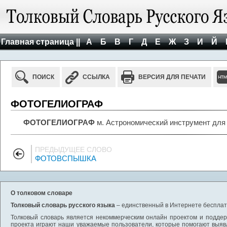
Главная страница ||
А
Б
В
Г
Д
Е
Ж
З
И
Й
ПОИСК
ССЫЛКА
ВЕРСИЯ ДЛЯ ПЕЧАТИ
ФОТОГЕЛИОГРАФ
ФОТОГЕЛИОГРАФ
м. Астрономический инструмент для
ПРЕДЫДУЩЕЕ СЛОВО
ФОТОВСПЫШКА
О толковом словаре
Толковый словарь русского языка
– единственный в Интернете бесплатн
Толковый словарь является некоммерческим онлайн проектом и поддерж
проекта играют наши уважаемые пользователи, которые помогают выяв