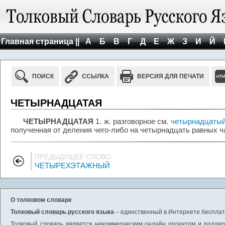
Главная страница ||
А
Б
В
Г
Д
Е
Ж
З
И
Й
ПОИСК
ССЫЛКА
ВЕРСИЯ ДЛЯ ПЕЧАТИ
ЧЕТЫРНАДЦАТАЯ
ЧЕТЫРНАДЦАТАЯ
1. ж. разговорное см.
четырнадцаты
полученная от деления чего-либо на четырнадцать равных ч
ПРЕДЫДУЩЕЕ СЛОВО
ЧЕТЫРЕХЭТАЖНЫЙ
О толковом словаре
Толковый словарь русского языка
– единственный в Интернете бесплатн
Толковый словарь является некоммерческим онлайн проектом и поддерж