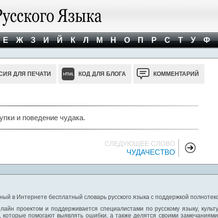
Е
Ж
З
И
Й
К
Л
М
Н
О
П
Р
С
Т
У
Ф
СИЯ ДЛЯ ПЕЧАТИ
КОД ДЛЯ БЛОГА
КОММЕНТАРИЙ
упки и поведение чудака.
СЛЕДУЮЩЕЕ СЛОВО
ЧУДАЧЕСТВО
ный в Интернете бесплатный словарь русского языка с поддержкой полнотекс
лайн проектом и поддерживается специалистами по русскому языку, культ
 которые помогают выявлять ошибки, а также делятся своими замечаниям