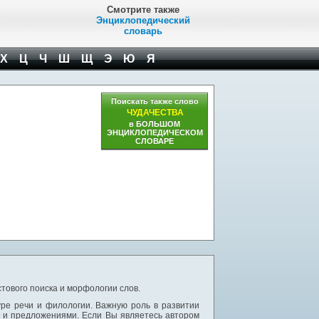
Смотрите также
Энциклопедический
словарь
Х
Ц
Ч
Ш
Щ
Э
Ю
Я
Поискать также слово
ЧУДАЧЕСТВА
в БОЛЬШОМ
ЭНЦИКЛОПЕДИЧЕСКОМ
СЛОВАРЕ
тового поиска и морфологии слов.
уре речи и филологии. Важную роль в развитии
и и предложениями. Если Вы являетесь автором