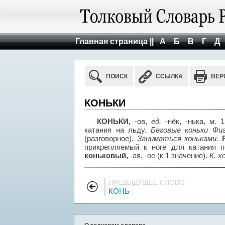
Главная страница ||
А
Б
В
Г
Д
ПОИСК
ССЫЛКА
ВЕР
КОНЬКИ
КОНЬКИ,
-ов,
ед.
-нёк, -нька,
м.
1.
катания на льду.
Беговые коньки Фиг
(разговорное).
Заниматься коньками.
прикрепляемый к ноге для катания п
коньковый,
-ая, -ое (к 1 значение).
К. х
ПРЕДЫДУЩЕЕ СЛОВО
КОНЬ