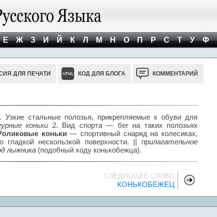
Е
Ж
З
И
Й
К
Л
М
Н
О
П
Р
С
Т
У
Ф
СИЯ ДЛЯ ПЕЧАТИ
КОД ДЛЯ БЛОГА
КОММЕНТАРИЙ
 Узкие стальные полозья, прикрепляемые к обуви для
урные коньки
2. Вид спорта — бег на таких полозьях
Роликовые коньки
— спортивный снаряд на колесиках,
о гладкой нескользкой поверхности. ||
прилагательное
од лыжника
(подобный ходу конькобежца).
СЛЕДУЮЩЕЕ СЛОВО
КОНЬКОБЕЖЕЦ