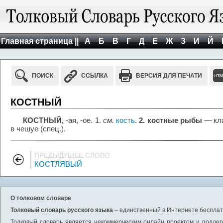
Главная страница ||
А
Б
В
Г
Д
Е
Ж
З
И
Й
ПОИСК
ССЫЛКА
ВЕРСИЯ ДЛЯ ПЕЧАТИ
КОСТНЫЙ
КОСТНЫЙ,
-ая, -ое. 1.
см.
кость
.
2. костные рыбы
— кла
в чешуе (спец.).
ПРЕДЫДУЩЕЕ СЛОВО
КОСТЛЯВЫЙ
О толковом словаре
Толковый словарь русского языка
– единственный в Интернете бесплатн
Толковый словарь является некоммерческим онлайн проектом и поддерж