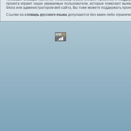
проекта играют наши уважаемые пользователи, которые помогают выяв
блога или администратором веб-сайта, Вы тоже можете поддержать проек
Ссылки на
словарь русского языка
допускаются без каких-либо ограниче