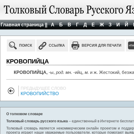
Главная страница ||
А
Б
В
Г
Д
Е
Ж
З
И
Й
ПОИСК
ССЫЛКА
ВЕРСИЯ ДЛЯ ПЕЧАТИ
КРОВОПИЙЦА
КРОВОПИЙЦА,
-ы,
род. мн.
-ийц,
м.
и ж. Жестокий, безжа
ПРЕДЫДУЩЕЕ СЛОВО
КРОВОПИЙСТВО
О толковом словаре
Толковый словарь русского языка
– единственный в Интернете бесплатн
Толковый словарь является некоммерческим онлайн проектом и поддерж
проекта играют наши уважаемые пользователи, которые помогают выяв