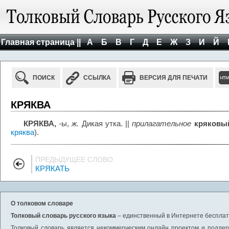
Главная страница ||
А
Б
В
Г
Д
Е
Ж
З
И
Й
ПОИСК
ССЫЛКА
ВЕРСИЯ ДЛЯ ПЕЧАТИ
КРЯКВА
КРЯКВА,
-ы,
ж.
Дикая утка. ||
прилагательное
кряковы
кряква
).
ПРЕДЫДУЩЕЕ СЛОВО
КРЯКАТЬ
О толковом словаре
Толковый словарь русского языка
– единственный в Интернете бесплатн
Толковый словарь является некоммерческим онлайн проектом и поддерж