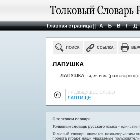
Главная страница ||
А
Б
В
Г
Д
ПОИСК
ССЫЛКА
ВЕР
ЛАПУШКА
ЛАПУШКА,
-и,
м.
и
ж.
(разговорное)
ПРЕДЫДУЩЕЕ СЛОВО
ЛАПТИЩЕ
О толковом словаре
Толковый словарь русского языка
– единствен
Толковый словарь является некоммерческим он
проекта играют наши уважаемые пользователи,