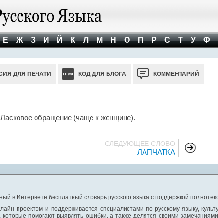
Е
Ж
З
И
Й
К
Л
М
Н
О
П
Р
С
Т
У
Ф
СИЯ ДЛЯ ПЕЧАТИ
КОД ДЛЯ БЛОГА
КОММЕНТАРИЙ
. Ласковое обращение (чаще к женщине).
СЛЕДУЮЩЕЕ СЛОВО
ЛАПЧАТКА
ный в Интернете бесплатный словарь русского языка с поддержкой полнотекс
лайн проектом и поддерживается специалистами по русскому языку, культ
 которые помогают выявлять ошибки, а также делятся своими замечаниям