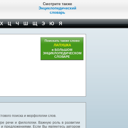
Смотрите также
Энциклопедический
словарь
Х
Ц
Ч
Ш
Щ
Э
Ю
Я
Поискать также слово
ЛАПУШКА
в БОЛЬШОМ
ЭНЦИКЛОПЕДИЧЕСКОМ
СЛОВАРЕ
тового поиска и морфологии слов.
уре речи и филологии. Важную роль в развитии
и и предложениями. Если Вы являетесь автором