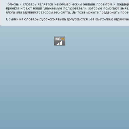
Толковый словарь является некоммерческим онлайн проектом и поддерж
проекта играют наши уважаемые пользователи, которые помогают выяв
блога или администратором веб-сайта, Вы тоже можете поддержать проек
Ссылки на
словарь русского языка
допускаются без каких-либо ограниче