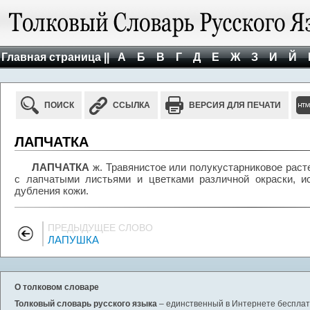
Главная страница ||
А
Б
В
Г
Д
Е
Ж
З
И
Й
ПОИСК
ССЫЛКА
ВЕРСИЯ ДЛЯ ПЕЧАТИ
ЛАПЧАТКА
ЛАПЧАТКА
ж. Травянистое или полукустарниковое раст
с лапчатыми листьями и цветками различной окраски, и
дубления кожи.
ПРЕДЫДУЩЕЕ СЛОВО
ЛАПУШКА
О толковом словаре
Толковый словарь русского языка
– единственный в Интернете бесплатн