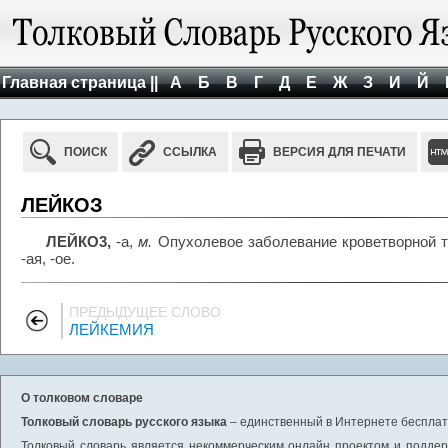
Главная страница ||
А
Б
В
Г
Д
Е
Ж
З
И
Й
ПОИСК
ССЫЛКА
ВЕРСИЯ ДЛЯ ПЕЧАТИ
ЛЕЙКОЗ
ЛЕЙКО3,
-а,
м.
Опухолевое заболевание кроветворной тк
-ая, -ое.
ПРЕДЫДУЩЕЕ СЛОВО
ЛЕЙКЕМИЯ
О толковом словаре
Толковый словарь русского языка
– единственный в Интернете бесплатн
Толковый словарь является некоммерческим онлайн проектом и поддерж