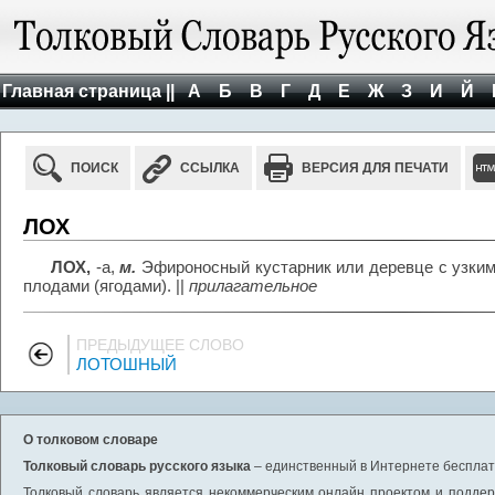
Главная страница ||
А
Б
В
Г
Д
Е
Ж
З
И
Й
ПОИСК
ССЫЛКА
ВЕРСИЯ ДЛЯ ПЕЧАТИ
ЛОХ
ЛОХ,
-а,
м.
Эфироносный кустарник или деревце с узки
плодами (ягодами). ||
прилагательное
ПРЕДЫДУЩЕЕ СЛОВО
ЛОТОШНЫЙ
О толковом словаре
Толковый словарь русского языка
– единственный в Интернете бесплатн
Толковый словарь является некоммерческим онлайн проектом и поддерж