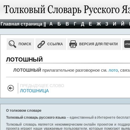
Главная страница ||
А
Б
В
Г
Д
Е
Ж
З
И
Й
ПОИСК
ССЫЛКА
ВЕРСИЯ ДЛЯ ПЕЧАТИ
ЛОТОШНЫЙ
ЛОТОШНЫЙ
прилагательное разговорное см.
лото
, свя
ПРЕДЫДУЩЕЕ СЛОВО
ЛОТОШНИЦА
О толковом словаре
Толковый словарь русского языка
– единственный в Интернете бесплатн
Толковый словарь является некоммерческим онлайн проектом и поддерж
проекта играют наши уважаемые пользователи, которые помогают выяв