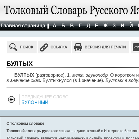
Главная страница ||
А
Б
В
Г
Д
Е
Ж
З
И
Й
ПОИСК
ССЫЛКА
ВЕРСИЯ ДЛЯ ПЕЧАТИ
БУЛТЫХ
БУЛТЫХ
(разговорное). 1.
межа. звукоподр.
О коротком и 
в значение сказ.
Бултыхнулся (в 1 значение).
Бултых в воду
ПРЕДЫДУЩЕЕ СЛОВО
БУЛОЧНЫЙ
О толковом словаре
Толковый словарь русского языка
– единственный в Интернете бесплатн
Толковый словарь является некоммерческим онлайн проектом и поддерж