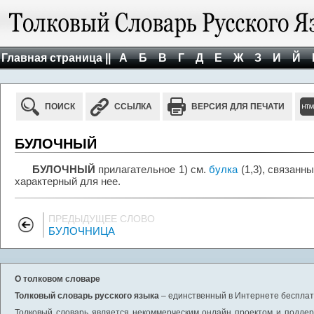
Главная страница ||
А
Б
В
Г
Д
Е
Ж
З
И
Й
ПОИСК
ССЫЛКА
ВЕРСИЯ ДЛЯ ПЕЧАТИ
БУЛОЧНЫЙ
БУЛОЧНЫЙ
прилагательное 1) см.
булка
(1,3), связанны
характерный для нее.
ПРЕДЫДУЩЕЕ СЛОВО
БУЛОЧНИЦА
О толковом словаре
Толковый словарь русского языка
– единственный в Интернете бесплатн
Толковый словарь является некоммерческим онлайн проектом и поддерж