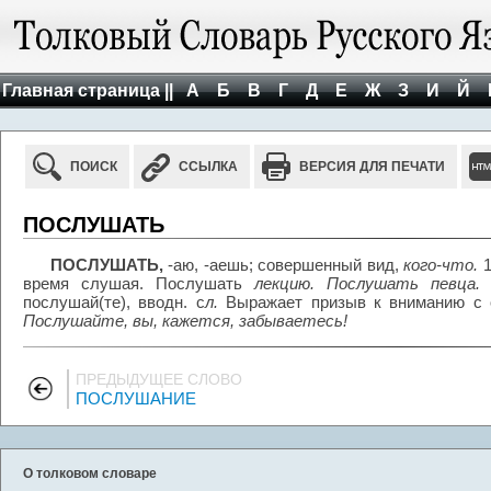
Главная страница ||
А
Б
В
Г
Д
Е
Ж
З
И
Й
ПОИСК
ССЫЛКА
ВЕРСИЯ ДЛЯ ПЕЧАТИ
ПОСЛУШАТЬ
ПОСЛУШАТЬ,
-аю, -аешь; совершенный вид,
кого-что.
время слушая. Послушать
лекцию. Послушать певца.
послушай(те), вводн. с
л.
Выражает призыв к вниманию с о
Послушайте, вы, кажется, забываетесь!
ПРЕДЫДУЩЕЕ СЛОВО
ПОСЛУШАНИЕ
О толковом словаре