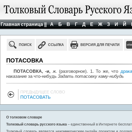
Главная страница ||
А
Б
В
Г
Д
Е
Ж
З
И
Й
ПОИСК
ССЫЛКА
ВЕРСИЯ ДЛЯ ПЕЧАТИ
ПОТАСОВКА
ПОТАСОВКА, -и,
ж.
(разговорное). 1. То же, что
драк
наказание за что-нибудь
Задать потасовку каму-нибудь
ПРЕДЫДУЩЕЕ СЛОВО
ПОТАСОВАТЬ
О толковом словаре
Толковый словарь русского языка
– единственный в Интернете бесплатн
Толковый словарь является некоммерческим онлайн проектом и поддерж