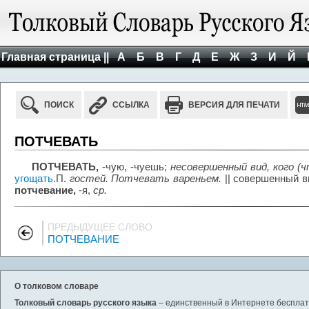
Главная страница ||
А
Б
В
Г
Д
Е
Ж
З
И
Й
ПОИСК
ССЫЛКА
ВЕРСИЯ ДЛЯ ПЕЧАТИ
ПОТЧЕВАТЬ
ПОТЧЕВАТЬ,
-чую, -чуешь;
несовершенный вид, кого (ч
угощать
.П.
гостей. Потчевать вареньем.
|| совершенный в
потчевание,
-я,
ср.
ПРЕДЫДУЩЕЕ СЛОВО
ПОТЧЕВАНИЕ
О толковом словаре
Толковый словарь русского языка
– единственный в Интернете бесплатн