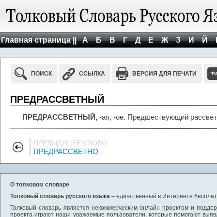
Главная страница ||
А
Б
В
Г
Д
Е
Ж
З
И
Й
ПОИСК
ССЫЛКА
ВЕРСИЯ ДЛЯ ПЕЧАТИ
ПРЕДРАССВЕТНЫЙ
ПРЕДРАССВЕТНЫЙ,
-ая, -ое. Предшествующий рассве
ПРЕДЫДУЩЕЕ СЛОВО
ПРЕДРАССВЕТНО
О толковом словаре
Толковый словарь русского языка
– единственный в Интернете бесплатн
Толковый словарь является некоммерческим онлайн проектом и поддерж
проекта играют наши уважаемые пользователи, которые помогают выяв