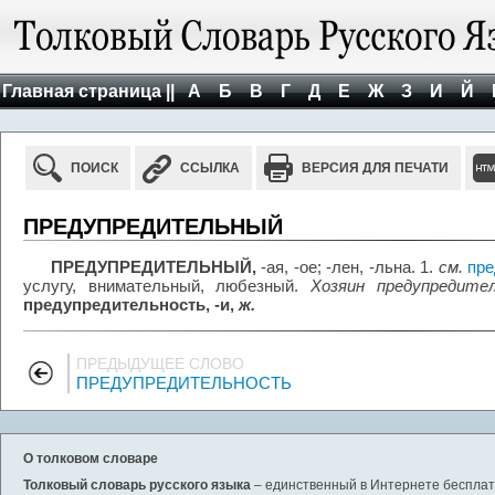
Главная страница ||
А
Б
В
Г
Д
Е
Ж
З
И
Й
ПОИСК
ССЫЛКА
ВЕРСИЯ ДЛЯ ПЕЧАТИ
ПРЕДУПРЕДИТЕЛЬНЫЙ
ПРЕДУПРЕДИТЕЛЬНЫЙ,
-ая, -ое; -лен, -льна. 1.
см.
пре
услугу, внимательный, любезный.
Хозяин предупредите
предупредительность, -и,
ж.
ПРЕДЫДУЩЕЕ СЛОВО
ПРЕДУПРЕДИТЕЛЬНОСТЬ
О толковом словаре
Толковый словарь русского языка
– единственный в Интернете бесплатн