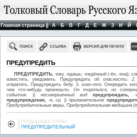
Главная страница ||
А
Б
В
Г
Д
Е
Ж
З
И
Й
ПОИСК
ССЫЛКА
ВЕРСИЯ ДЛЯ ПЕЧАТИ
ПРЕДУПРЕДИТЬ
ПРЕДУПРЕДИТЬ,
-ежу, -едишь; -еждённый (-ён, -ена); с
известить, уведомить. Предупредить об
опасности. 2.
отвратить. Предупредить
беду.
3.
кого-что.
Опередить кого
чем что-нибудь произошло.
Он торопился, но соперни
события.
||
несовершенный вид
предупреждать,
-а
предупреждение,
-я,
ср.
||
прилагательное
предупредит
Предупредительные меры. Предупредительная медицина
(п
ПРЕДЫДУЩЕЕ СЛОВО
ПРЕДУПРЕДИТЕЛЬНЫЙ