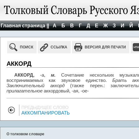
Главная страница ||
А
Б
В
Г
Д
Е
Ж
З
И
Й
ПОИСК
ССЫЛКА
ВЕРСИЯ ДЛЯ ПЕЧАТИ
АККОРД
АККОРД,
-а,
м.
Сочетание нескольких музыкал
воспринимаемых как звуковое единство.
Брать акк
Заключительный аккорд
(также перен.: заключитель
прилагательное
аккордовый, -ая, -ое-
ПРЕДЫДУЩЕЕ СЛОВО
АККОМПАНИРОВАТЬ
О толковом словаре