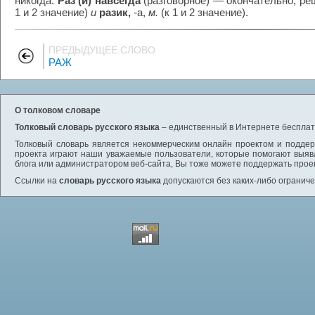
никогда.
Раз (и) навсегда
(разговорное) — окончательно, ре
1 и 2 значение)
и
разик,
-а,
м.
(к 1 и 2 значение).
ПРЕДЫДУЩЕЕ СЛОВО
РАЖ
О толковом словаре
Толковый словарь русского языка
– единственный в Интернете бесплатн
Толковый словарь является некоммерческим онлайн проектом и поддерж
проекта играют наши уважаемые пользователи, которые помогают выяв
блога или администратором веб-сайта, Вы тоже можете поддержать проек
Ссылки на
словарь русского языка
допускаются без каких-либо ограниче