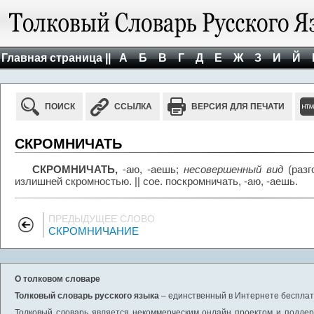
Главная страница ||
А
Б
В
Г
Д
Е
Ж
З
И
Й
ПОИСК
ССЫЛКА
ВЕРСИЯ ДЛЯ ПЕЧАТИ
СКРОМНИЧАТЬ
СКРОМНИЧАТЬ,
-аю, -аешь;
несовершенный вид
(раз
излишней скромностью. || сое. поскромничать, -аю, -аешь.
ПРЕДЫДУЩЕЕ СЛОВО
СКРОМНИЧАНИЕ
О толковом словаре
Толковый словарь русского языка
– единственный в Интернете бесплатн
Толковый словарь является некоммерческим онлайн проектом и поддерж