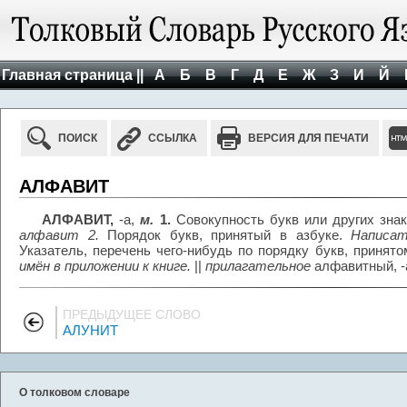
Главная страница ||
А
Б
В
Г
Д
Е
Ж
З
И
Й
ПОИСК
ССЫЛКА
ВЕРСИЯ ДЛЯ ПЕЧАТИ
АЛФАВИТ
АЛФАВИТ,
-а,
м.
1.
Совокупность букв или других зна
алфавит 2.
Порядок букв, принятый в азбуке.
Написат
Указатель, перечень чего-нибудь по порядку букв, принято
имён в приложении к книге.
||
прилагательное
алфавитный, -а
ПРЕДЫДУЩЕЕ СЛОВО
АЛУНИТ
О толковом словаре