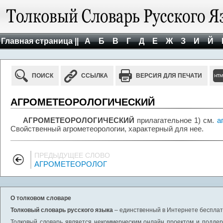
Главная страница ||
А
Б
В
Г
Д
Е
Ж
З
И
Й
ПОИСК
ССЫЛКА
ВЕРСИЯ ДЛЯ ПЕЧАТИ
АГРОМЕТЕОРОЛОГИЧЕСКИЙ
АГРОМЕТЕОРОЛОГИЧЕСКИЙ
прилагательное 1) см.
а
Свойственный агрометеорологии, характерный для нее.
ПРЕДЫДУЩЕЕ СЛОВО
АГРОМЕТЕОРОЛОГ
О толковом словаре
Толковый словарь русского языка
– единственный в Интернете бесплатн
Толковый словарь является некоммерческим онлайн проектом и поддерж