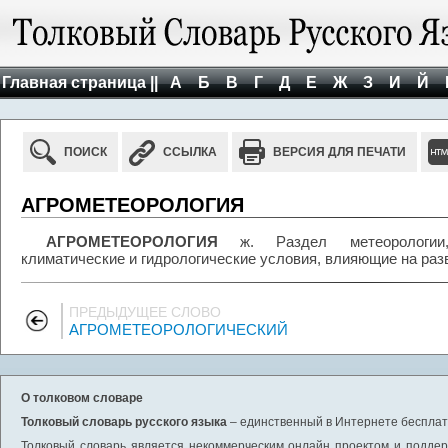
Главная страница ||
А
Б
В
Г
Д
Е
Ж
З
И
Й
ПОИСК
ССЫЛКА
ВЕРСИЯ ДЛЯ ПЕЧАТИ
АГРОМЕТЕОРОЛОГИЯ
АГРОМЕТЕОРОЛОГИЯ
ж. Раздел метеорологии, 
климатические и гидрологические условия, влияющие на разв
ПРЕДЫДУЩЕЕ СЛОВО
АГРОМЕТЕОРОЛОГИЧЕСКИЙ
О толковом словаре
Толковый словарь русского языка
– единственный в Интернете бесплатн
Толковый словарь является некоммерческим онлайн проектом и поддерж