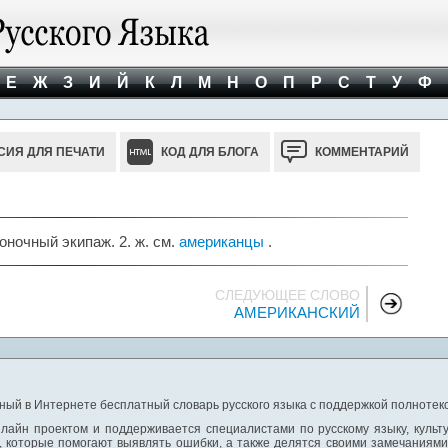
Е
Ж
З
И
Й
К
Л
М
Н
О
П
Р
С
Т
У
Ф
СИЯ ДЛЯ ПЕЧАТИ
КОД ДЛЯ БЛОГА
КОММЕНТАРИЙ
оночный экипаж. 2. ж. см.
американцы
.
СЛЕДУЮЩЕЕ СЛОВО
АМЕРИКАНСКИЙ
ный в Интернете бесплатный словарь русского языка с поддержкой полнотекс
лайн проектом и поддерживается специалистами по русскому языку, культ
 которые помогают выявлять ошибки, а также делятся своими замечаниям