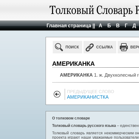
Главная страница ||
А
Б
В
Г
Д
ПОИСК
ССЫЛКА
ВЕР
АМЕРИКАНКА
АМЕРИКАНКА
1. ж. Двухколесный г
ПРЕДЫДУЩЕЕ СЛОВО
АМЕРИКАНИСТКА
О толковом словаре
Толковый словарь русского языка
– единствен
Толковый словарь является некоммерческим он
проекта играют наши уважаемые пользователи,