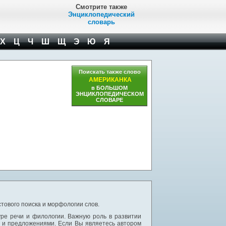
Смотрите также
Энциклопедический
словарь
Х
Ц
Ч
Ш
Щ
Э
Ю
Я
Поискать также слово
АМЕРИКАНКА
в БОЛЬШОМ
ЭНЦИКЛОПЕДИЧЕСКОМ
СЛОВАРЕ
тового поиска и морфологии слов.
уре речи и филологии. Важную роль в развитии
и и предложениями. Если Вы являетесь автором