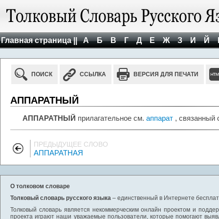
Главная страница ||
А
Б
В
Г
Д
Е
Ж
З
И
Й
ПОИСК
ССЫЛКА
ВЕРСИЯ ДЛЯ ПЕЧАТИ
АППАРАТНЫЙ
АППАРАТНЫЙ
прилагательное см.
аппарат
, связанный 
ПРЕДЫДУЩЕЕ СЛОВО
АППАРАТНАЯ
О толковом словаре
Толковый словарь русского языка
– единственный в Интернете бесплатн
Толковый словарь является некоммерческим онлайн проектом и поддерж
проекта играют наши уважаемые пользователи, которые помогают выяв