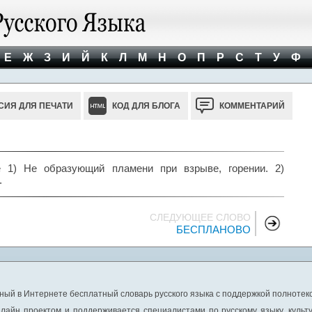
Е
Ж
З
И
Й
К
Л
М
Н
О
П
Р
С
Т
У
Ф
СИЯ ДЛЯ ПЕЧАТИ
КОД ДЛЯ БЛОГА
КОММЕНТАРИЙ
 1) Не образующий пламени при взрыве, горении. 2)
.
СЛЕДУЮЩЕЕ СЛОВО
БЕСПЛАНОВО
ный в Интернете бесплатный словарь русского языка с поддержкой полнотекс
лайн проектом и поддерживается специалистами по русскому языку, культ