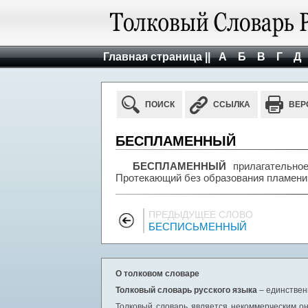
Главная страница ||
А
Б
В
Г
Д
ПОИСК
ССЫЛКА
ВЕР
БЕСПЛАМЕННЫЙ
БЕСПЛАМЕННЫЙ
прилагательное
Протекающий без образования пламени
ПРЕДЫДУЩЕЕ СЛОВО
БЕСПИСЬМЕННЫЙ
О толковом словаре
Толковый словарь русского языка
– единствен
Толковый словарь является некоммерческим он