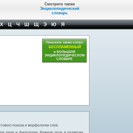
Смотрите также
Энциклопедический
словарь
Х
Ц
Ч
Ш
Щ
Э
Ю
Я
Поискать также слово
БЕСПЛАМЕННЫЙ
в БОЛЬШОМ
ЭНЦИКЛОПЕДИЧЕСКОМ
СЛОВАРЕ
тового поиска и морфологии слов.
уре речи и филологии. Важную роль в развитии