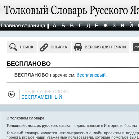
Главная страница ||
А
Б
В
Г
Д
Е
Ж
З
И
Й
ПОИСК
ССЫЛКА
ВЕРСИЯ ДЛЯ ПЕЧАТИ
БЕСПЛАНОВО
БЕСПЛАНОВО
наречие см.
бесплановый
.
ПРЕДЫДУЩЕЕ СЛОВО
БЕСПЛАМЕННЫЙ
О толковом словаре
Толковый словарь русского языка
– единственный в Интернете бесплатн
Толковый словарь является некоммерческим онлайн проектом и поддерж
проекта играют наши уважаемые пользователи, которые помогают выяв