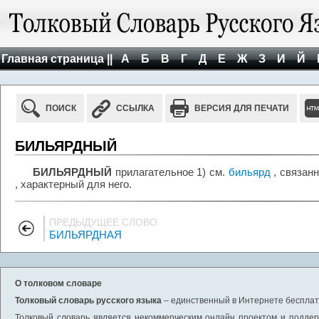
Главная страница ||
А
Б
В
Г
Д
Е
Ж
З
И
Й
ПОИСК
ССЫЛКА
ВЕРСИЯ ДЛЯ ПЕЧАТИ
БИЛЬЯРДНЫЙ
БИЛЬЯРДНЫЙ
прилагательное 1) см.
бильярд
, связан
, характерный для него.
ПРЕДЫДУЩЕЕ СЛОВО
БИЛЬЯРДНАЯ
О толковом словаре
Толковый словарь русского языка
– единственный в Интернете бесплатн
Толковый словарь является некоммерческим онлайн проектом и поддерж