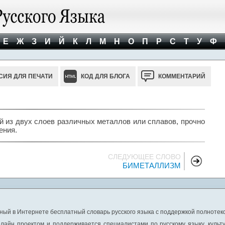
Е
Ж
З
И
Й
К
Л
М
Н
О
П
Р
С
Т
У
Ф
СИЯ ДЛЯ ПЕЧАТИ
КОД ДЛЯ БЛОГА
КОММЕНТАРИЙ
й из двух слоев различных металлов или сплавов, прочно
ения.
СЛЕДУЮЩЕЕ СЛОВО
БИМЕТАЛЛИЗМ
ный в Интернете бесплатный словарь русского языка с поддержкой полнотекс
лайн проектом и поддерживается специалистами по русскому языку, культ