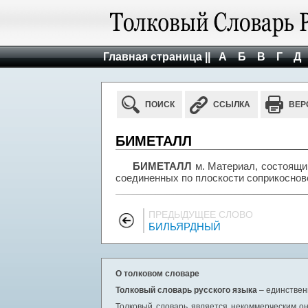
Главная страница ||
А
Б
В
Г
Д
ПОИСК
ССЫЛКА
ВЕР
БИМЕТАЛЛ
БИМЕТАЛЛ
м. Материал, состоящи
соединенных по плоскости соприкоснов
ПРЕДЫДУЩЕЕ СЛОВО
БИЛЬЯРДНЫЙ
О толковом словаре
Толковый словарь русского языка
– единствен
Толковый словарь является некоммерческим он