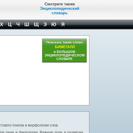
Смотрите также
Энциклопедический
словарь
Х
Ц
Ч
Ш
Щ
Э
Ю
Я
Поискать также слово
БИМЕТАЛЛ
в БОЛЬШОМ
ЭНЦИКЛОПЕДИЧЕСКОМ
СЛОВАРЕ
тового поиска и морфологии слов.
уре речи и филологии. Важную роль в развитии