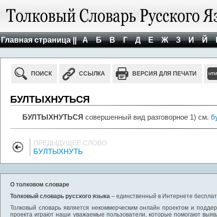
Главная страница ||
А
Б
В
Г
Д
Е
Ж
З
И
Й
ПОИСК
ССЫЛКА
ВЕРСИЯ ДЛЯ ПЕЧАТИ
БУЛТЫХНУТЬСЯ
БУЛТЫХНУТЬСЯ
совершенный вид разговорное 1) см.
б
ПРЕДЫДУЩЕЕ СЛОВО
БУЛТЫХНУТЬ
О толковом словаре
Толковый словарь русского языка
– единственный в Интернете бесплатн
Толковый словарь является некоммерческим онлайн проектом и поддерж
проекта играют наши уважаемые пользователи, которые помогают выяв