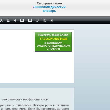
Смотрите также
Энциклопедический
словарь
Х
Ц
Ч
Ш
Щ
Э
Ю
Я
Поискать также слово
ГАЗОХРАНИЛИЩЕ
в БОЛЬШОМ
ЭНЦИКЛОПЕДИЧЕСКОМ
СЛОВАРЕ
тового поиска и морфологии слов.
уре речи и филологии. Важную роль в развитии
и и предложениями. Если Вы являетесь автором