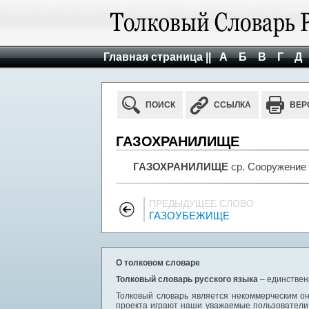
Главная страница ||
А
Б
В
Г
Д
ПОИСК
ССЫЛКА
ВЕР
ГАЗОХРАНИЛИЩЕ
ГАЗОХРАНИЛИЩЕ
ср. Сооружение 
ПРЕДЫДУЩЕЕ СЛОВО
ГАЗОУБЕЖИЩЕ
О толковом словаре
Толковый словарь русского языка
– единствен
Толковый словарь является некоммерческим он
проекта играют наши уважаемые пользователи,