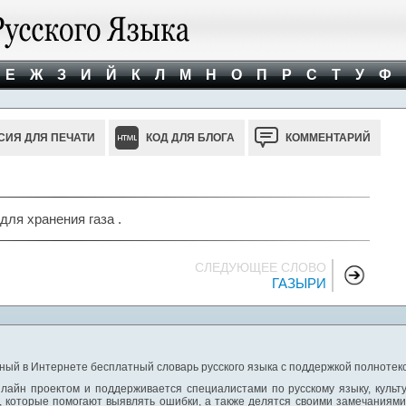
Е
Ж
З
И
Й
К
Л
М
Н
О
П
Р
С
Т
У
Ф
СИЯ ДЛЯ ПЕЧАТИ
КОД ДЛЯ БЛОГА
КОММЕНТАРИЙ
для хранения газа .
СЛЕДУЮЩЕЕ СЛОВО
ГАЗЫРИ
ный в Интернете бесплатный словарь русского языка с поддержкой полнотекс
лайн проектом и поддерживается специалистами по русскому языку, культ
 которые помогают выявлять ошибки, а также делятся своими замечаниям