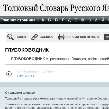
Главная страница ||
А
Б
В
Г
Д
Е
Ж
З
И
Й
ПОИСК
ССЫЛКА
ВЕРСИЯ ДЛЯ ПЕЧАТИ
ГЛУБОКОВОДНИК
ГЛУБОКОВОДНИК
м. разговорное Водолаз, работающий
ПРЕДЫДУЩЕЕ СЛОВО
ГЛУБОКО
О толковом словаре
Толковый словарь русского языка
– единственный в Интернете бесплатн
Толковый словарь является некоммерческим онлайн проектом и поддерж
проекта играют наши уважаемые пользователи, которые помогают выяв