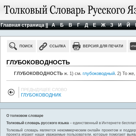
Главная страница ||
А
Б
В
Г
Д
Е
Ж
З
И
Й
ПОИСК
ССЫЛКА
ВЕРСИЯ ДЛЯ ПЕЧАТИ
ГЛУБОКОВОДНОСТЬ
ГЛУБОКОВОДНОСТЬ
ж. 1) см.
глубоководный
. 2) То же
ПРЕДЫДУЩЕЕ СЛОВО
ГЛУБОКОВОДНИК
О толковом словаре
Толковый словарь русского языка
– единственный в Интернете бесплатн
Толковый словарь является некоммерческим онлайн проектом и поддерж
проекта играют наши уважаемые пользователи, которые помогают выяв