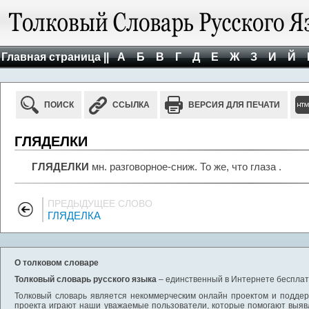
Главная страница ||
А
Б
В
Г
Д
Е
Ж
З
И
Й
ПОИСК
ССЫЛКА
ВЕРСИЯ ДЛЯ ПЕЧАТИ
ГЛЯДЕЛКИ
ГЛЯДЕЛКИ
мн. разговорное-сниж. То же, что глаза .
ПРЕДЫДУЩЕЕ СЛОВО
ГЛЯДЕЛКА
О толковом словаре
Толковый словарь русского языка
– единственный в Интернете бесплатн
Толковый словарь является некоммерческим онлайн проектом и поддерж
проекта играют наши уважаемые пользователи, которые помогают выяв